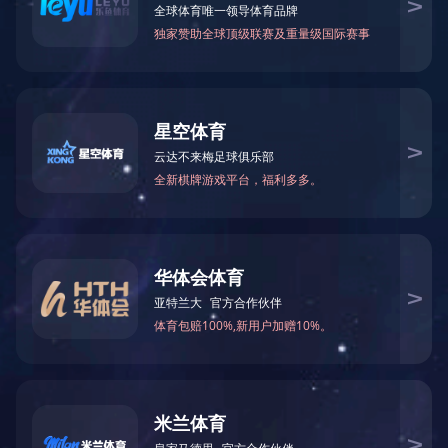
企业概况
新闻中心
产品展示
工程案列
合作加盟
服务支
持
综合赛事平台
扫一扫，关注我们
扫一扫，手机访问
COPYRIGHT © HNYUANRUI.COM ALL RIGHTS RESERVED.
华体会体育官