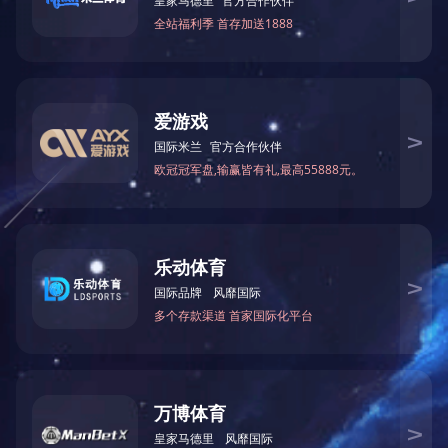
上一篇：
岳阳立煜漫城
下一篇：
荆州国华时尚公寓
企业概况
新闻中心
产品展示
工程案列
合作加盟
服务支