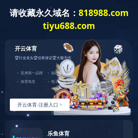
咨询热线：
400-8228-286
Toggle
navigati
工程案列
江陵鸿源御景